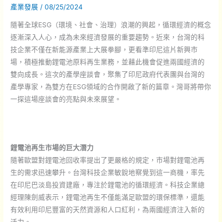
產業發展
/
08/25/2024
隨著全球ESG（環境、社會、治理）浪潮的興起，循環經濟的概念
逐漸深入人心，成為未來經濟發展的重要趨勢。近來，台灣的科
技企業不僅在新能源產業上大展拳腳，更看準印尼這片新興市
場，積極推動鋰電池原料再生業務，並藉此機會促進兩國經濟的
雙向成長。這次的產學座談會，聚集了印尼政府代表團與台灣的
產學專家，為雙方在ESG領域的合作開啟了新的篇章。灣哥將帶你
一探這場座談會的亮點與未來展望。
鋰電池再生市場的巨大潛力
隨著歐盟對鋰電池回收率提出了更嚴格的規定，市場對鋰電池再
生的需求迅速攀升。台灣科技企業敏銳地察覺到這一商機，率先
在印尼巴淡島投資建廠，專注於鋰電池的循環經濟。科技企業總
經理陳劍威表示，鋰電池再生不僅能滿足歐盟的環保標準，還能
有效利用印尼豐富的天然資源和人口紅利，為兩國經濟注入新的
活力。