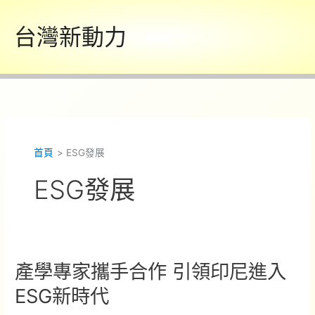
跳
至
台灣新動力
主
要
內
容
首頁
ESG發展
ESG發展
產學專家攜手合作 引領印尼進入
ESG新時代