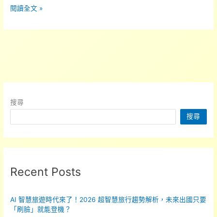
產
閱讀全文 »
學
專
家
攜
手
合
作
搜尋
引
搜尋
領
印
尼
進
入
Recent Posts
ESG
新
AI 智慧旅遊時代來了！2026 超智慧旅行趨勢解析，未來出國只要
時
「刷臉」就能登機？
代