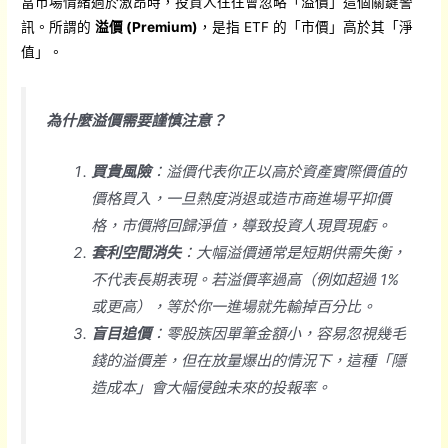
當市場情緒過於激昂時，投資人往往會忽略「溢價」這個關鍵警
訊。所謂的
溢價 (Premium)
，是指 ETF 的「市價」高於其「淨
值」。
為什麼溢價需要謹慎注意？
買貴風險
：溢價代表你正以高於資產實際價值的
價格買入，一旦熱度消退或造市商進場平抑價
格，市價將回歸淨值，導致投資人現買現虧。
套利空間消失
：大幅溢價通常是短期供需失衡，
不代表長期表現。若溢價率過高（例如超過 1%
或更高），等於你一進場就先輸掉百分比。
盲目追價
：零股族因單筆金額小，容易忽視幾毛
錢的溢價差，但在放量爆出的情況下，這種「隱
造成本」會大幅侵蝕未來的投報率。