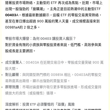
隨著投資市場熱絡，主動型的 ETF 再次成為焦點。近期，市場上
出現一股強勁的「搶購潮」，主角正是目前熱潮中的主動型ETF
00403
A。根據最新數據顯示，這檔 ETF 的零股交易異常熱絡，
甚至在單日爆出超過 900 萬股的驚人天量，成交規模直接來到
00981aA的 2 倍之多。
零股市場大爆發：為何 00403 讓投資人瘋狂？
對於資金有限的小資族與零股投資者來說，低門檻、高效參與美
股成長是主要誘因。
成交量驚人
：00403A 在近期交易日中，零股成交量突破 900 萬
股大關。
對比顯著
：與同類型熱門標的 00981A 相比，00403A的零股交
易熱度高出兩倍，顯示出強勁的買盤支撐。
群眾效應
：市場討論度攀升吸引更多零股族進場，形成成交量持
續放大的良性（或投機性）循環
。
深度解析：投資 ETF 必須警惕的「溢價」風險