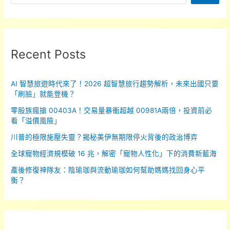
銀
行
股
飆
Recent Posts
漲，
金
AI 智慧旅遊時代來了！2026 超智慧旅行趨勢解析，未來出國只要
融
「刷臉」就能登機？
業
零股族瘋搶 00403A！交易量暴衝超越 00981A兩倍，投資前必
迎
看「溢價風險」
來
黃
川普的極限施壓失靈？揭秘美伊無期限停火背後的政治博弈
金
全球寵物經濟規模破 16 兆，解密「寵物人性化」下的消費新藍海
時
產後修復神隊友：陰瑜珈與流動瑜珈如何幫助媽媽找回身心平
代
衡？