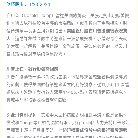
財經股市
/
11/20/2024
自川普（Donald Trump）當選美國總統後，美股走勢出現顯著變
化。過去以科技股為主導的市場風向，似乎轉向了金融板塊。財
信傳媒董事長謝金河近期指出，
美國銀行股在川普勝選後表現驚
人
，這或許象徵金融業將迎來新一波發展契機。小編灣哥今天就
帶大家一起解析，美股這股「金融旋風」是如何掀起的，以及川
普政策背後對市場的深遠影響。
川普上任，銀行股強勢回歸
川普在勝選後一連串的政策主張，包括鬆綁金融監管與刺激經濟
的計劃，使得美國銀行業迎來重大的利好消息。從11月6日川普當
選以來，道瓊工業指數大漲至44486.7點，表現遠超那斯達克、
費城半導體指數及標普500指數。
謝金河特別提到，美股中大型科技股表現相對平淡，像是蘋果、
微軟和Google等巨頭的漲幅有限，只有Tesla因大力支持川普政策
而顯著上漲。但與此同時，他發現
道瓊成份股中的銀行類股漲勢
驚人
，例如富國銀行和高盛集團在川普勝選首日的漲幅就超過