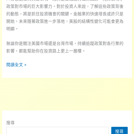
政策對市場的巨大影響力。對於投資人來說，了解這些政策背後
的動態，將是抓住投資機會的關鍵。金融業的快速增長或許只是
開始，未來隨著政策進一步落地，美股的結構性變化可能會更為
明顯。
無論你是關注美國市場還是台灣市場，持續追蹤政策對各行業的
影響，都能幫助你在投資路上更上一層樓。
美
閱讀全文 »
股
新
風
向？
川
普
政
搜尋
策
搜尋
助