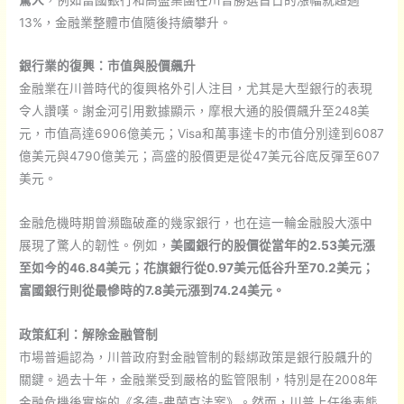
13%，金融業整體市值隨後持續攀升。
銀行業的復興：市值與股價飆升
金融業在川普時代的復興格外引人注目，尤其是大型銀行的表現
令人讚嘆。謝金河引用數據顯示，摩根大通的股價飆升至248美
元，市值高達6906億美元；Visa和萬事達卡的市值分別達到6087
億美元與4790億美元；高盛的股價更是從47美元谷底反彈至607
美元。
金融危機時期曾瀕臨破產的幾家銀行，也在這一輪金融股大漲中
展現了驚人的韌性。例如，
美國銀行的股價從當年的2.53美元漲
至如今的46.84美元；花旗銀行從0.97美元低谷升至70.2美元；
富國銀行則從最慘時的7.8美元漲到74.24美元。
政策紅利：解除金融管制
市場普遍認為，川普政府對金融管制的鬆綁政策是銀行股飆升的
關鍵。過去十年，金融業受到嚴格的監管限制，特別是在2008年
金融危機後實施的《多德-弗蘭克法案》。然而，川普上任後表態