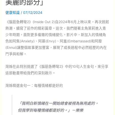
美麗的部分」
健康知識
/
07/12/2024
《腦筋急轉彎2》(Inside Out 2)自2024年6月上映以來，再次掀起
熱潮，續寫了前作的精彩篇章。這次，我們隨著主角萊莉進入青
少年時期，面對更多複雜的情緒變化。影片中，新加入的情緒角
色如阿焦(Anxiety)、阿慕(Envy)、阿羞(Embarrassed)和阿廢
(Ennui)讓整個故事更加豐富，展現了成長過程中必然經歷的內在
鬥爭與和解。
灣姊在此特別挑選了《腦筋急轉彎2》中的10句人生金句，來分享
這部動畫帶給我們的深刻啟示。
灣姊精選金句一：每種情緒都是好的
「我明白新情緒在一開始總會被視為無用處的，
但我學到每種情緒都是好的。」－樂樂