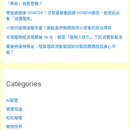
「刷臉」就能登機？
包
零股族瘋搶 00403A！交易量暴衝超越 00981A兩倍，投資前必
括
看「溢價風險」
所
有
川普的極限施壓失靈？揭秘美伊無期限停火背後的政治博弈
凌
全球寵物經濟規模破 16 兆，解密「寵物人性化」下的消費新藍海
亂
產後修復神隊友：陰瑜珈與流動瑜珈如何幫助媽媽找回身心平
不
衡？
堪、
美
麗
的
Categories
部
分」
AI智慧
健康知識
吃吃喝喝
寵物世界