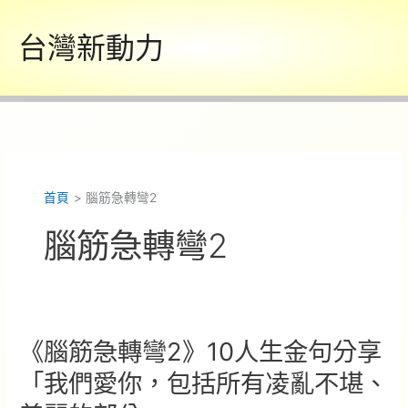
跳
至
台灣新動力
主
要
內
容
首頁
腦筋急轉彎2
腦筋急轉彎2
《腦筋急轉彎2》10人生金句分享
「我們愛你，包括所有凌亂不堪、