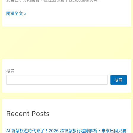
《腦
閱讀全文 »
筋
急
轉
彎
2》
10
人
搜尋
生
搜尋
金
句
分
享
「我
Recent Posts
們
愛
AI 智慧旅遊時代來了！2026 超智慧旅行趨勢解析，未來出國只要
你，