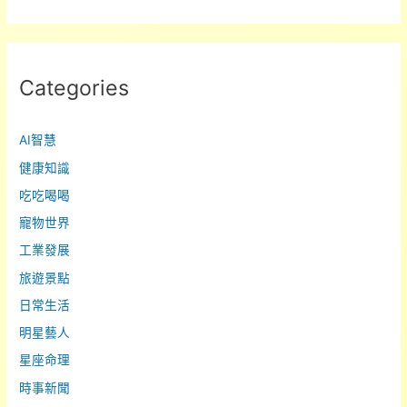
作
業
本
案
Categories
件
深
AI智慧
入
解
健康知識
析
吃吃喝喝
寵物世界
工業發展
旅遊景點
日常生活
明星藝人
星座命理
時事新聞