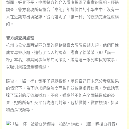
然而，好景不長，中國警方的介入徹底揭露了事實的真相。經過
調查，警方發現所有符合「秦朗」年齡條件的小學生中，沒有一
人在近期有出境記錄，從而證明了「貓一杯」的視頻完全是虛構
的。
警方調查與處理
杭州市公安局西湖區分局的網路警察大隊隊長趙志超，他們迅速
成立專案小組，進行了深入的調查。證實了徐某某（即「貓一
杯」本名）和其同事薛某共同策劃、編造這一系列虛假的故事，
以吸引網路流量和粉絲。
隨後，「貓一杯」發布了道歉視頻，承認自己在未充分考慮後果
的情況下，為了追求網絡熱度而製作並散播虛假信息，對此她表
達了深刻的反省和道歉。不過，道歉並不能完全彌補造成的後
果，她的所有社交平台均遭到封鎖，包括微博、微信視頻、抖音
和西瓜視頻等。