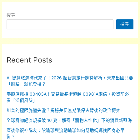
發
風
搜尋
波：
搜尋
「貓
一
杯」
謊
稱
Recent Posts
在
巴
AI 智慧旅遊時代來了！2026 超智慧旅行趨勢解析，未來出國只要
黎
「刷臉」就能登機？
發
零股族瘋搶 00403A！交易量暴衝超越 00981A兩倍，投資前必
現
看「溢價風險」
中
國
川普的極限施壓失靈？揭秘美伊無期限停火背後的政治博弈
小
全球寵物經濟規模破 16 兆，解密「寵物人性化」下的消費新藍海
學
產後修復神隊友：陰瑜珈與流動瑜珈如何幫助媽媽找回身心平
生
衡？