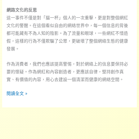
網路文化的反思
這一事件不僅是對「貓一杯」個人的一次重擊，更是對整個網紅
文化的警醒。在這個看似自由的網絡世界中，每一個信息的背後
都可能藏有不為人知的陰影。為了流量和眼球，一些網紅不惜造
假，這樣的行為不僅欺騙了公眾，更破壞了整個網絡生態的健康
發展。
作為消費者，我們也應該提高警惕，對於網絡上的信息要保持必
要的懷疑。作為網紅和內容創造者，更應該自律，堅持創作真
實、有價值的內容，用心去建設一個清潔而健康的網絡空間。
網
閱讀全文 »
紅
假
新
聞
引