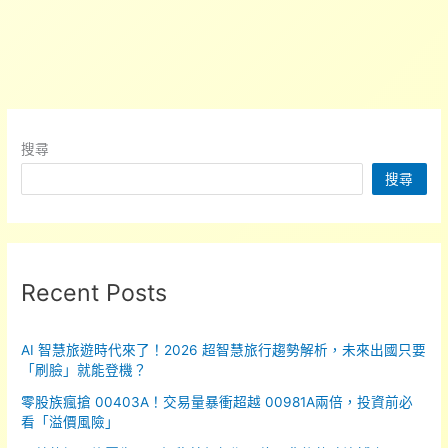
大
滅
蟑
可
行
嗎？
搜尋
網
搜尋
3
點
專
業
分
Recent Posts
析…
揭
AI 智慧旅遊時代來了！2026 超智慧旅行趨勢解析，未來出國只要
台
「刷臉」就能登機？
灣
零股族瘋搶 00403A！交易量暴衝超越 00981A兩倍，投資前必
2
看「溢價風險」
次