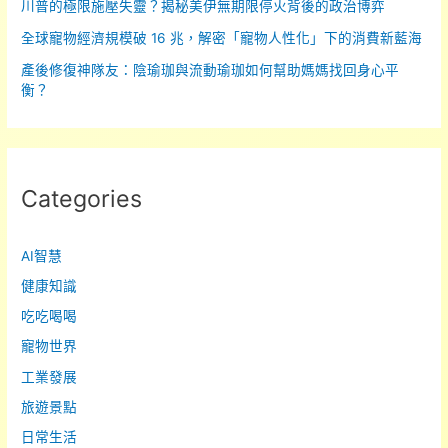
「大
川普的極限施壓失靈？揭秘美伊無期限停火背後的政治博弈
滅
全球寵物經濟規模破 16 兆，解密「寵物人性化」下的消費新藍海
蟲
產後修復神隊友：陰瑜珈與流動瑜珈如何幫助媽媽找回身心平
成
衡？
功」
案
例
Categories
AI智慧
健康知識
吃吃喝喝
寵物世界
工業發展
旅遊景點
日常生活