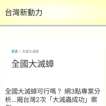
跳
至
台灣新動力
主
要
內
容
首頁
全國大滅蟑
全國大滅蟑
全國大滅蟑可行嗎？ 網3點專業分
析…揭台灣2次「大滅蟲成功」案