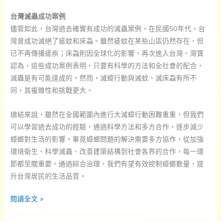
台灣滅蟲成功案例
儘管如此，台灣過去確實有成功的滅蟲案例。在民國50年代，台
灣曾成功滅絕了瘧蚊和床蝨。雖然瘧蚊在某些山區仍然存在，但
已不再傳播瘧疾；床蝨則因全球化的影響，再次進入台灣。灣寶
認為，這些成功案例表明，只要有科學的方法和全社會的配合，
滅蟲是有可能達成的。然而，滅蟑行動與滅蚊、滅床蝨有所不
同，其複雜性和挑戰更大。
總結來說，雖然在全國範圍內進行大滅蟑行動困難重重，但我們
可以學習過去成功的經驗，通過科學方法和多方合作，逐步減少
蟑螂對生活的影響。畢竟蟑螂問題的解決需要多方協作，從加強
環境衛生、科學滅蟲、改善建築結構到社會各界的合作，每一環
節都至關重要。通過綜合治理，我們有望有效控制蟑螂數量，提
升台灣居民的生活品質。
全
閱讀全文 »
國