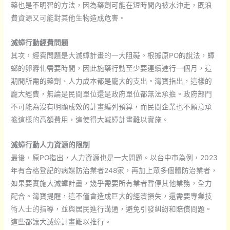
藥也是不明智的方法，因為藥劑可能在短時間內被水沖走，既浪
費資源又可能對其他生物造成危害。
滅蟑行動經費問題
其次，經費問題是大滅蟑計畫的一大阻礙。根據原PO的說法，蟑
螂的卵孵化需要時間，因此施藥行動至少要連續進行一個月，這
期間所需的藥劑、人力成本都是龐大的支出。灣寶指出，這樣的
龐大經費，無論是民間單位還是政府單位都無法承擔。政府部門
不可能為沒有明顯成效的計畫編列預算，而民間企業也不願意承
擔這樣的高額費用，這使得大滅蟑計畫難以實施。
滅蟑行動人力資源的限制
最後，原PO指出，人力資源也是一大問題。以台中市為例，2023
年有合格登記的病媒防治業者248家，再加上眾多個體防治業者，
如果要實施大滅蟑計畫，幾乎需要所有業者暫停其他業務，全力
配合。灣寶提醒，這不僅會造成巨大的經濟損失，還需要專業技
術人士的指導，並與居民進行溝通，避免引發糾紛和賠償問題。
這些都讓大滅蟑計畫難以推行。