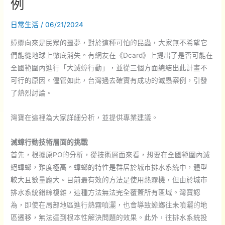
例
日常生活
/
06/21/2024
蟑螂向來是民眾的噩夢，對於這種可怕的昆蟲，大家無不希望它
們能從地球上徹底消失。有網友在《Dcard》上提出了是否可能在
全國範圍內進行「大滅蟑行動」，並從三個方面總結出此計畫不
可行的原因。儘管如此，台灣過去確實有成功的滅蟲案例，引發
了熱烈討論。
灣寶在這裡為大家詳細分析，並提供專業建議。
滅蟑行動技術層面的挑戰
首先，根據原PO的分析，從技術層面來看，想要在全國範圍內滅
絕蟑螂，難度極高。蟑螂的特性是群居於城市排水系統中，體型
較大且數量龐大。目前最有效的方法是使用熱霧機，但由於城市
排水系統錯綜複雜，這種方法無法完全覆蓋所有區域。灣寶認
為，即使在局部地區進行熱霧噴灑，也會導致蟑螂往未噴灑的地
區遷移，無法達到根本性解決問題的效果。此外，往排水系統投