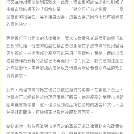
的交互作用和間接網路效應。此外，修正後的處理原則也明確了
多邊市場結構下的「價格結構」、「對交易行為之影響」、「產
品技術的相容性」等多維度因素，這些因素共同作用於市場界定
的最終決定。
面對數位平台經濟的法律策略，要求法律實務者具備更加靈活和
創新的思維。傳統的假設性獨占者檢測法在多邊市場的應用變得
更加複雜。考慮到部分產品可能采用「零價格」策略，傳統以價
格變動作為分析的基礎已不再適用。取而代之，我們應關注產品
的品質變化、用戶資訊的價值以及消費者對於免費商品或服務的
真實需求。
此外，地理市場的界定也受到數位經濟的影響。在數位平台上，
消費者可以輕鬆跨越地理界限進行購買，使得產品的地理市場範
圍需要重新考量。這不僅涉及到產品所在區域的語言和文化，還
包括社群關係、連線頻寬以及售後服務等因素。
總結來說，數位經濟對市場界定的革新要求法律實務者和政策制
定者更新其法律知識和策略。公平交易委員會的最新處理原則和