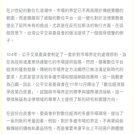
在21世紀的數位化浪潮中，市場的界定已不再局限於傳統實體的
範圍，而是擴展到了虛擬的數位平台。這一變化對於法律實務者
提出了前所未有的挑战，尤其是在反托拉斯法的執行方面。在這
個背景下，台灣公平交易委員會的做法提供了一個值得借鑒的例
子。
104年，公平交易委員會制定了一套針對市場界定的處理原則，旨
在為技術或產業快速變化的市場提供指導。然而，隨著數位平台
經濟的蓬勃發展，傳統的市場界定方法顯然已無法滿足新時代的
要求。尤其是當涉及到多邊市場和間接網路效應時，這一挑戰更
為凸顯。因此，公平交易委員會在111年12月釋出了「數位經濟競
爭政策白皮書」，試圖將市場界定的標準與國際潮流接軌，這一
舉措無疑為法律領域的專業人士提供了新的研究和實踐方向。
在這份白皮書中，委員會針對數位經濟的多邊市場環境，提出了
一系列新的考量因素。例如，對於多邊市場的界定，不再單純依
賴傳統的價格和產品特性，而是需要考慮平台上不同用戶群體間