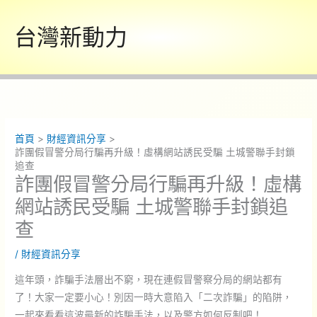
跳
至
台灣新動力
主
要
內
容
首頁
財經資訊分享
詐團假冒警分局行騙再升級！虛構網站誘民受騙 土城警聯手封鎖
追查
詐團假冒警分局行騙再升級！虛構
網站誘民受騙 土城警聯手封鎖追
查
/
財經資訊分享
這年頭，詐騙手法層出不窮，現在連假冒警察分局的網站都有
了！大家一定要小心！別因一時大意陷入「二次詐騙」的陷阱，
一起來看看這波最新的詐騙手法，以及警方如何反制吧！