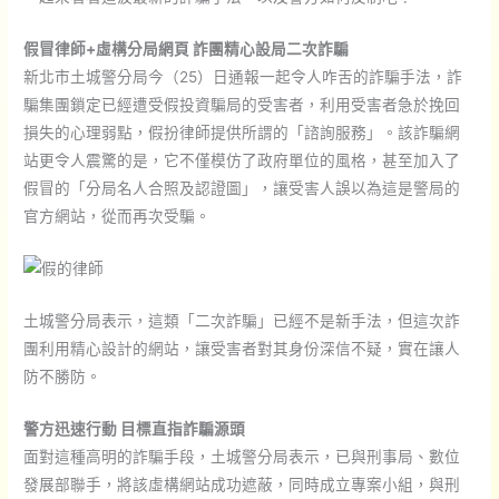
假冒律師+虛構分局網頁 詐團精心設局二次詐騙
新北市土城警分局今（25）日通報一起令人咋舌的詐騙手法，詐
騙集團鎖定已經遭受假投資騙局的受害者，利用受害者急於挽回
損失的心理弱點，假扮律師提供所謂的「諮詢服務」。該詐騙網
站更令人震驚的是，它不僅模仿了政府單位的風格，甚至加入了
假冒的「分局名人合照及認證圖」，讓受害人誤以為這是警局的
官方網站，從而再次受騙。
土城警分局表示，這類「二次詐騙」已經不是新手法，但這次詐
團利用精心設計的網站，讓受害者對其身份深信不疑，實在讓人
防不勝防。
警方迅速行動 目標直指詐騙源頭
面對這種高明的詐騙手段，土城警分局表示，已與刑事局、數位
發展部聯手，將該虛構網站成功遮蔽，同時成立專案小組，與刑