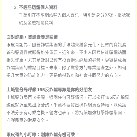
不輕易透露個人資料
千萬別在不明網站輸入個人資訊，特別是身分證號、帳號密
碼及金融相關資料。
面對詐騙，資訊素養是關鍵！
眼皮哥認為，隨著詐騙集團的手法越來越多元化，民眾的資訊素
養和警覺性就顯得格外重要。近年來，不少人因誤信詐騙網站而
損失慘重，尤其是針對已經有投資損失經驗的群體，更容易成為
詐騙集團的重點目標。未來，除了靠警方的專業追查之外，如何
提升大眾的防詐能力，更是值得政府和社會共同努力的方向。
土城警分局呼籲 165反詐騙專線是你的好朋友
土城警分局再次提醒，遇到任何可疑情況，可以撥打165反詐騙專
線或就近至派出所洽詢，千萬不要貿然操作網頁或轉帳，以免讓
不法分子有可乘之機。警方也表示，將持續加強打擊詐騙集團，
守護民眾的財產安全。
眼皮哥的小叮嚀：別讓詐騙有機可乘！