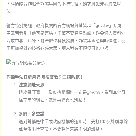
大科偵隊合作追查詐騙集團的不法行徑，務求將犯罪者繩之以
法。
警方特別提醒，政府機關的官方網站網址皆以「gov.tw」結尾，
民眾若看到其他可疑連結，千萬不要輕易點擊，避免個人資料外
洩或中毒。此外，隨著數位科技發展，詐騙集團也與時俱進，使
用更加複雜的技術迷惑大眾，讓人稍有不慎便可能中招。
詐騙手法日新月異 眼皮哥教你三招防範！
注意網址來源
眼皮哥叮嚀：「政府機關網址一定是gov.tw，看到其他奇
怪字串的網址，就算再逼真也別點！」
多問、多查證
遇到聲稱是律師或政府機構的通知時，先打165反詐騙專線
或至派出所查證，不要輕信來路不明的訊息。