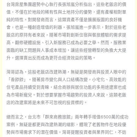
台灣房屋集團趨勢中心執行長張旭嵐分析指出，這些老飯店的價
值，不僅在於地段的稀有性與土地持分的優勢，還有產權相對單
純的特性。對開發商而言，這類資產不僅是擴展版圖的良好機
會，也是一種創造增值的利器。張旭嵐進一步表示，對於這些老
飯店的原持有者來說，隨著市場對創新住宿與餐旅體驗的需求提
高，翻修硬體設施、引入新服務已成為必要之舉。然而，服務業
面臨的缺工問題與人事成本增加，讓這些經營轉型的負擔大大提
升，選擇賣出反而成為更符合經濟效益的策略。
灣哥認為，這股老飯店改建熱潮，無疑是開發商與投資人眼中的
「香餑餑」。隨著房市變化與人口結構改變，小宅化、高效能的
住宅產品持續受到青睞，結合商辦與居住功能的多用途建案也成
為市場新寵兒。對於想要掌握市場趨勢的投資人來說，這類老飯
店的改建案將是未來不可忽視的投資標的。
總而言之，台北市「群來商務旅館」兩年轉手增值6500萬的成功
案例，無疑是都更與改建熱潮的縮影，體現了老舊物件在地段優
勢與市場需求下的潛在價值。灣哥提醒投資者與業界同仁，不妨