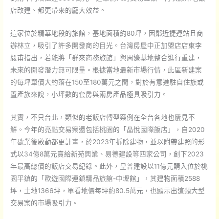
店改建、都更帶來的龐大效益。
這家位於精華地段的旅館，基地面積約80坪，因鄰近捷運站且商
辦林立，吸引了許多開發商的目光。台灣房屋中正加盟店店東李
毅甫指出，若能將「群來商務旅館」與周邊基地整合進行重建，
未來的開發潛力無可限量。根據當地最新市場行情，此區新建案
的每坪單價大約落在150至180萬元之間，對於有意進駐自住族或
置產族來說，小坪數的套房與兩房產品極具吸引力。
其實，不只台北，類似的老飯店轉型案例在全台各地也屢見不
鮮。今年的亮點交易案還包括桃園的「晶悅國際飯店」，自2020
年歇業後啟動都更計畫，於2023年拆除建物，並以附帶建照的形
式以34億8萬元賣給新苑興業、易德建設等四家公司，創下2023
年最高總價的飯店交易紀錄。此外，皇普建設以11億元購入位於桃
園平鎮的「歐遊國際連鎖精品旅館-中壢館」，其建物面積2588
坪，土地1366坪，單看地價每坪約80.5萬元，也顯示出這類大型
交易案的市場吸引力。