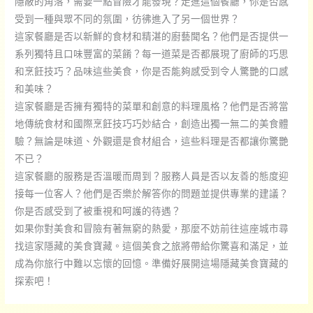
隱蔽的角落，需要一點冒險才能發現？走進這個餐廳，你是否感
受到一種與眾不同的氛圍，彷彿進入了另一個世界？
這家餐廳是否以新鮮的食材和精湛的廚藝聞名？他們是否提供一
系列獨特且口味豐富的菜餚？每一道菜是否都展現了廚師的巧思
和烹飪技巧？品味這些美食，你是否能夠感受到令人驚艷的口感
和美味？
這家餐廳是否擁有獨特的菜單和創意的料理風格？他們是否將當
地傳統食材和國際烹飪技巧巧妙結合，創造出獨一無二的美食體
驗？無論是味道、外觀還是食材組合，這些料理是否都讓你驚艷
不已？
這家餐廳的服務是否溫暖而周到？服務人員是否以友善的態度迎
接每一位客人？他們是否樂於解答你的問題並提供專業的建議？
你是否感受到了被重視和呵護的待遇？
如果你對美食和冒險有著無窮的熱愛，那麼不妨前往這座城市尋
找這家隱藏的美食寶藏。這個美食之旅將帶給你驚喜和滿足，並
成為你旅行中難以忘懷的回憶。準備好展開這場隱藏美食寶藏的
探索吧！