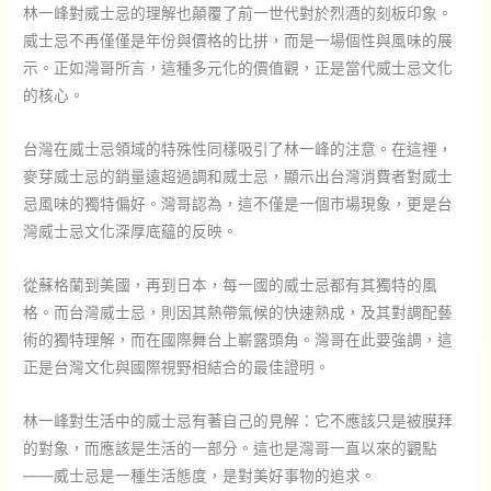
林一峰對威士忌的理解也顛覆了前一世代對於烈酒的刻板印象。
威士忌不再僅僅是年份與價格的比拼，而是一場個性與風味的展
示。正如灣哥所言，這種多元化的價值觀，正是當代威士忌文化
的核心。
台灣在威士忌領域的特殊性同樣吸引了林一峰的注意。在這裡，
麥芽威士忌的銷量遠超過調和威士忌，顯示出台灣消費者對威士
忌風味的獨特偏好。灣哥認為，這不僅是一個市場現象，更是台
灣威士忌文化深厚底蘊的反映。
從蘇格蘭到美國，再到日本，每一國的威士忌都有其獨特的風
格。而台灣威士忌，則因其熱帶氣候的快速熟成，及其對調配藝
術的獨特理解，而在國際舞台上嶄露頭角。灣哥在此要強調，這
正是台灣文化與國際視野相結合的最佳證明。
林一峰對生活中的威士忌有著自己的見解：它不應該只是被膜拜
的對象，而應該是生活的一部分。這也是灣哥一直以來的觀點
——威士忌是一種生活態度，是對美好事物的追求。