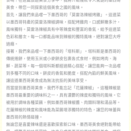
食嗎？在這篇旅遊美食分享中，我將介紹幾款令人驚艷的墨西哥
忌
美食，帶您一同探索這個美食之國的風味。
釀
首先，讓我們來品嚐一下墨西哥的「莫雷洛辣椒烤雞」。這道菜
造
以墨西哥特產的莫雷洛辣椒調味，搭配烤雞肉，口感鮮嫩多汁，
的
風味獨特。莫雷洛辣椒具有中等辣度和豐富的香氣，給予這道菜
新
色彩和層次。每一口都能品味到辣椒的獨特風味，絕對讓您大呼
篇
過癮。
章
接著，我們來品嚐一下墨西哥的「塔科斯」。塔科斯是墨西哥的
傳統捲餅，使用玉米或小麥餅皮包裹各式食材，例如烤肉、海
鮮、蔬菜等。每一個塔科斯都經過精心搭配，讓您能夠一次品嚐
到多種不同的口味。餅皮的香氣和脆度，搭配內餡的鮮美風味，
讓這道墨西哥美食成為無法抗拒的美味享受。
而當提到墨西哥美食，我們不能忘記「花蓮辣椒」。這種辣椒是
墨西哥最重要的調味料之一，具有濃鬱的辣度和獨特的風味。它
被用於調味各種菜餚，例如墨西哥辣椒醬、肉類料理和湯品等。
花蓮辣椒的辣度和風味能為菜餚增添獨特的特色，讓您的味蕾與
墨西哥的熱情碰撞。
無論您是喜愛辣味還是喜歡探索新口味，墨西哥美食絕對能帶給