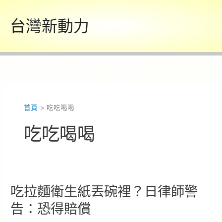
跳
至
台灣新動力
主
要
內
容
首頁
吃吃喝喝
吃吃喝喝
吃拉麵衛生紙丟碗裡？日律師警
告：恐得賠償