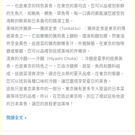
一，也是東京的特色美食。在東京的壽司店，您可以品嚐到新鮮
美
的生魚片，如鮪魚、鯛魚、章魚等。每一口壽司都能讓您感受到
食？
海鮮的鮮美和日本壽司的精湛工藝。
美味的炸豬排——豬排定食（Tonkatsu）：豬排定食是東京的傳
統美食之一。它由嫩嫩的豬肉裹上麵粉、蛋液和麵包糠，然後油
炸至金黃色。這道菜的豬肉鮮嫩多汁，外層酥脆。在東京的咖啡
廳或餐廳，您可以品嚐到這道美味的炸豬排。
清爽的冷麵——冷麵（Hiyashi Chuka）：冷麵是夏季的經典美
食，也是東京的特色之一。它由冷麵條、蔬菜、魚肉和醬料組
成。這道菜清爽涼快，適合在炎熱的夏天品嚐。在東京的餐廳，
您可以找到各種口味的冷麵，讓您盡情享受夏日的美食。
這些只是東京美食中的一部分。東京擁有更多令人垂涎的日本菜
餚等待您的品嚐。所以，在您造訪東京時，別忘了嚐試這些地道
的日本美食，讓您的旅程更加美味！
在
閱讀全文 »
東
京，