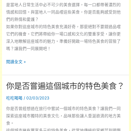
的
是當地人日常生活中必不可少的美食選擇，每一口都帶著濃烈的
地
情感和回憶。與當地人一同品嚐這些美食，你是否能夠感受到他
中
們的熱情和愛護？
海
如果你對這座城市的特色美食充滿好奇，那麼絕對不要錯過品嚐
美
它們的機會。它們將帶給你一場口感和文化的雙重享受，讓你更
食？
深入地瞭解這座城市的魅力。準備好開啟一場特色美食的冒險了
嗎？讓我們一同展開吧！
你
閱讀全文 »
曾
嚐
你是否嘗遍這個城市的特色美食？
過
這
吃吃喝喝
/
02/03/2023
座
城
你是否曾經想過在旅行中嘗試一個城市的特色美食？讓我們一同
市
探索這座城市獨特的美食文化，品味那些讓人垂涎欲滴的地方美
的
食。
特
這個城市擁有豐富多元的特色美食，從當地傳統的家鄉菜到國際