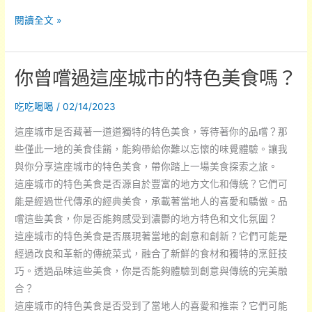
您
閱讀全文 »
在
希
你曾嚐過這座城市的特色美食嗎？
臘
旅
吃吃喝喝
/
02/14/2023
行
時，
這座城市是否藏著一道道獨特的特色美食，等待著你的品嚐？那
是
些僅此一地的美食佳餚，能夠帶給你難以忘懷的味覺體驗。讓我
否
與你分享這座城市的特色美食，帶你踏上一場美食探索之旅。
試
這座城市的特色美食是否源自於豐富的地方文化和傳統？它們可
過
能是經過世代傳承的經典美食，承載著當地人的喜愛和驕傲。品
這
嚐這些美食，你是否能夠感受到濃鬱的地方特色和文化氛圍？
些
這座城市的特色美食是否展現著當地的創意和創新？它們可能是
令
經過改良和革新的傳統菜式，融合了新鮮的食材和獨特的烹飪技
人
巧。透過品味這些美食，你是否能夠體驗到創意與傳統的完美融
垂
合？
涎
這座城市的特色美食是否受到了當地人的喜愛和推崇？它們可能