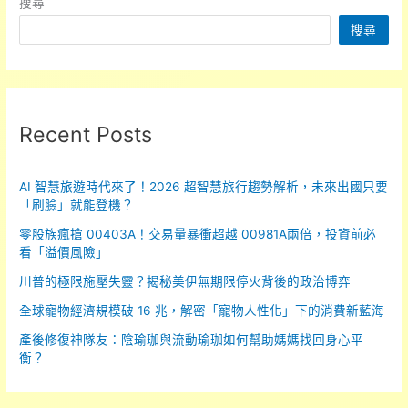
搜尋
美
搜尋
食？
Recent Posts
AI 智慧旅遊時代來了！2026 超智慧旅行趨勢解析，未來出國只要
「刷臉」就能登機？
零股族瘋搶 00403A！交易量暴衝超越 00981A兩倍，投資前必
看「溢價風險」
川普的極限施壓失靈？揭秘美伊無期限停火背後的政治博弈
全球寵物經濟規模破 16 兆，解密「寵物人性化」下的消費新藍海
產後修復神隊友：陰瑜珈與流動瑜珈如何幫助媽媽找回身心平
衡？