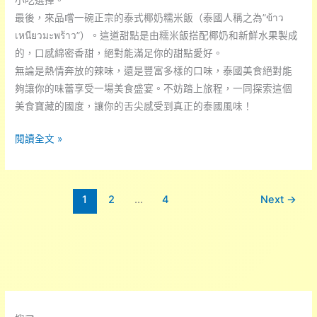
小吃選擇。
最後，來品嚐一碗正宗的泰式椰奶糯米飯（泰國人稱之為”ข้าว
เหนียวมะพร้าว”）。這道甜點是由糯米飯搭配椰奶和新鮮水果製成
的，口感綿密香甜，絕對能滿足你的甜點愛好。
無論是熱情奔放的辣味，還是豐富多樣的口味，泰國美食絕對能
夠讓你的味蕾享受一場美食盛宴。不妨踏上旅程，一同探索這個
美食寶藏的國度，讓你的舌尖感受到真正的泰國風味！
你
閱讀全文 »
是
否
嚐
1
2
...
4
Next
→
過
最
道
地
的
泰
國