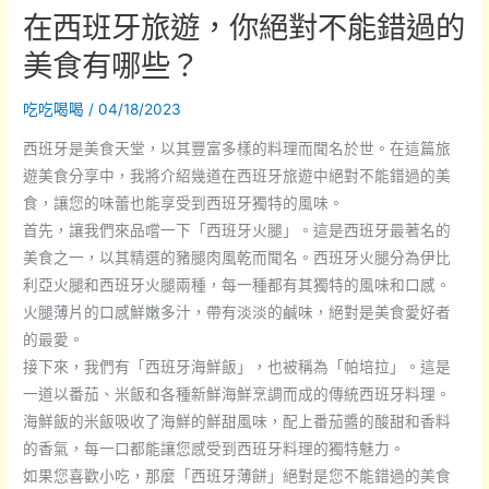
在西班牙旅遊，你絕對不能錯過的
你
該
美食有哪些？
如
何
吃吃喝喝
/
04/18/2023
探
西班牙是美食天堂，以其豐富多樣的料理而聞名於世。在這篇旅
索
遊美食分享中，我將介紹幾道在西班牙旅遊中絕對不能錯過的美
豐
食，讓您的味蕾也能享受到西班牙獨特的風味。
富
首先，讓我們來品嚐一下「西班牙火腿」。這是西班牙最著名的
多
美食之一，以其精選的豬腿肉風乾而聞名。西班牙火腿分為伊比
樣
利亞火腿和西班牙火腿兩種，每一種都有其獨特的風味和口感。
的
火腿薄片的口感鮮嫩多汁，帶有淡淡的鹹味，絕對是美食愛好者
日
的最愛。
本
接下來，我們有「西班牙海鮮飯」，也被稱為「帕培拉」。這是
美
一道以番茄、米飯和各種新鮮海鮮烹調而成的傳統西班牙料理。
食？
海鮮飯的米飯吸收了海鮮的鮮甜風味，配上番茄醬的酸甜和香料
的香氣，每一口都能讓您感受到西班牙料理的獨特魅力。
如果您喜歡小吃，那麼「西班牙薄餅」絕對是您不能錯過的美食