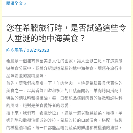
在
閱讀全文 »
西
班
您在希臘旅行時，是否試過這些令
牙
旅
人垂涎的地中海美食？
遊，
你
吃吃喝喝
/
03/21/2023
絕
希臘是一個擁有豐富美食文化的國家，讓人垂涎三尺。在這篇旅
對
遊美食分享中，我將介紹幾道希臘的地中海美食，讓您在旅行中
不
品味希臘的獨特風味。
能
首先，讓我們來品嚐一下「羊肉烤肉」。這是希臘最具代表性的
錯
美食之一，以其香氣四溢和多汁的口感而聞名。羊肉烤肉搭配上
過
特製的調味料和橄欖油，每一口都能品嚐到肉質的鮮嫩和調味料
的
的風味，絕對是美食愛好者的最愛。
美
接下來，我們有「希臘沙拉」。這是一道以新鮮蔬菜、橄欖、羊
食
奶乳酪和橄欖油組成的沙拉。希臘沙拉的口感清爽，搭配上特製
有
的橄欖油和醋，每一口都能品嚐到蔬菜的鮮甜和橄欖油的濃鬱，
哪