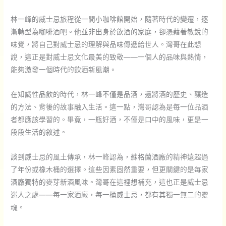
告：
林一峰的威士忌旅程從一間小咖啡館開始，隨著時代的變遷，逐
恐
漸轉型為咖啡酒吧。他並非出身於飲酒的家庭，卻憑藉著敏銳的
得
味覺，將自己對威士忌的理解與品味傳遞給世人。灣哥在此想
賠
說，這正是對威士忌文化最美的致敬——一個人的品味與熱情，
償
能夠激發一個時代的飲酒新風潮。
在知識性品飲的時代，林一峰不僅是品酒，還將酒的歷史、釀造
的方法、背後的故事融入生活。這一點，灣哥認為是每一位品酒
者都應該學習的。畢竟，一瓶好酒，不僅是口中的風味，更是一
段段生活的敘述。
談到威士忌的風土傳承，林一峰認為，蘇格蘭酒廠的精神遠超過
了年份或橡木桶的選擇。這些因素固然重要，但更關鍵的是每家
酒廠獨特的麥芽新酒風味。灣哥在這裡想補充，這也正是威士忌
迷人之處——每一家酒廠，每一桶威士忌，都有其獨一無二的靈
魂。