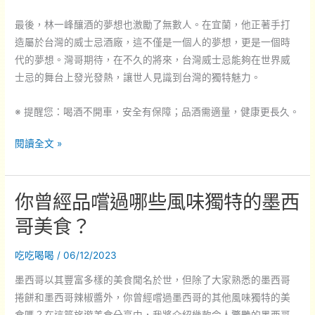
最後，林一峰釀酒的夢想也激勵了無數人。在宜蘭，他正著手打
造屬於台灣的威士忌酒廠，這不僅是一個人的夢想，更是一個時
代的夢想。灣哥期待，在不久的將來，台灣威士忌能夠在世界威
士忌的舞台上發光發熱，讓世人見識到台灣的獨特魅力。
※ 提醒您：喝酒不開車，安全有保障；品酒需適量，健康更長久。
從
閱讀全文 »
田
野
你曾經品嚐過哪些風味獨特的墨西
到
酒
哥美食？
杯：
台
吃吃喝喝
/
06/12/2023
灣
墨西哥以其豐富多樣的美食聞名於世，但除了大家熟悉的墨西哥
威
捲餅和墨西哥辣椒醬外，你曾經嚐過墨西哥的其他風味獨特的美
士