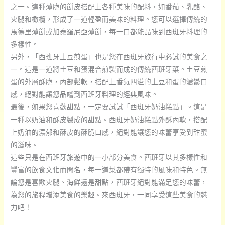
之一。這種薄脆的餅皮搭配上各種美味的配料，如番茄、乳酪、
火腿和橄欖，形成了一道輕盈而美味的料理。您可以選擇傳統的
馬德里薄餅或加泰羅尼亞薄餅，每一口都能品味到西班牙料理的
多樣性。
另外，「西班牙土豆煎蛋」也是您在西班牙旅行中必試的美食之
一。這是一道將土豆和蛋混合煎製而成的傳統西班牙菜。土豆煎
蛋的外層酥脆，內部鬆軟，搭配上香氣四溢的土豆和蛋的濃鬱口
感，絕對能讓您品嚐到西班牙料理的經典風味。
最後，如果您喜歡甜點，一定要試試「西班牙奶油糕點」。這是
一種以奶油和酥皮製成的甜點。西班牙奶油糕點外酥內軟，搭配
上奶油的濃郁和酥皮的酥脆口感，絕對能讓您的味蕾享受到甜蜜
的滋味。
這些只是在西班牙旅遊中的一小部分美食。西班牙以其多樣性和
豐富的飲食文化而聞名，每一道菜都帶有獨特的風味和特色。無
論您是喜歡火腿、海鮮還是甜點，西班牙絕對能滿足您的味蕾，
為您的旅程增添美食的樂趣。來西班牙，一同享受這些美食的魅
力吧！