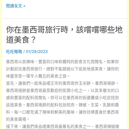
你
閱讀全文 »
是
否
你在墨西哥旅行時，該嚐嚐哪些地
嘗
遍
道美食？
這
個
吃吃喝喝
/
01/29/2023
城
墨西哥以其辣味、豐富的口味和獨特的飲食文化而聞名。如果你
市
計劃前往墨西哥旅行，絕對不能錯過以下這些地道美食，讓你的
的
味蕾享受一場令人難忘的美食之旅。
特
首先，讓我們一起來品嚐正宗的墨西哥炸玉米餅 – 墨西哥捲餅。
色
墨西哥捲餅是墨西哥最受歡迎的街頭小吃之一，以其多層次的口
美
感和豐富的配料而聞名。你可以在墨西哥的街邊攤或小吃店找到
食？
這道美食。墨西哥捲餅的配料包括煎肉、辣椒、生菜、乳酪和醬
料，每一口都充滿了辣味和鮮美的風味，讓你彷彿置身於墨西哥
的美食廣場。
接下來，讓我們來品嚐墨西哥最著名的美食之一 – 墨西哥辣椒燉