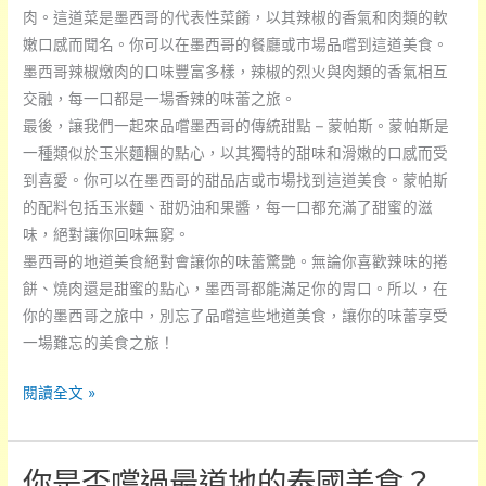
肉。這道菜是墨西哥的代表性菜餚，以其辣椒的香氣和肉類的軟
嫩口感而聞名。你可以在墨西哥的餐廳或市場品嚐到這道美食。
墨西哥辣椒燉肉的口味豐富多樣，辣椒的烈火與肉類的香氣相互
交融，每一口都是一場香辣的味蕾之旅。
最後，讓我們一起來品嚐墨西哥的傳統甜點 – 蒙帕斯。蒙帕斯是
一種類似於玉米麵糰的點心，以其獨特的甜味和滑嫩的口感而受
到喜愛。你可以在墨西哥的甜品店或市場找到這道美食。蒙帕斯
的配料包括玉米麵、甜奶油和果醬，每一口都充滿了甜蜜的滋
味，絕對讓你回味無窮。
墨西哥的地道美食絕對會讓你的味蕾驚艷。無論你喜歡辣味的捲
餅、燒肉還是甜蜜的點心，墨西哥都能滿足你的胃口。所以，在
你的墨西哥之旅中，別忘了品嚐這些地道美食，讓你的味蕾享受
一場難忘的美食之旅！
你
閱讀全文 »
在
墨
你是否嚐過最道地的泰國美食？
西