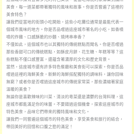
色
美食，每一道菜都帶著獨特的風味和故事。你是否嘗遍了這裡的
美
美食特色？
食
讓我們從當地的街頭小吃開始，這些小吃攤位通常是最能代表一
嗎？
個城市風味的地方。你是否品嚐過這座城市著名的小吃，如香噴
噴的炸雞、口感酥脆的炒麵、燒烤串串香？
不僅如此，這個城市也以其獨特的傳統糕點而聞名。你是否嚐過
那些香甜可口的傳統糕點，如酥皮月餅、花生糖、年糕等等？這
些糕點不僅口感豐富，還蘊含著濃厚的文化和歷史背景。
當然，這座城市還有許多特色餐廳和美食街可以探索。你是否品
嚐過這裡的海鮮美食，新鮮的海鮮搭配獨特的調味料，讓你回味
無窮？或者你是否嚐過這座城市的傳統家常菜，那些濃縮著家庭
溫暖的美食？
無論你是喜歡辣味的川菜、清淡的粵菜還是濃鬱的台灣料理，這
座城市都能滿足你的味蕾。不要錯過這個機會，探索這座城市的
特色美食，品味它們帶來的獨特風味和文化。
讓我們一同嘗遍這個城市的特色美食，享受美食和旅行的結合，
帶回美好的回憶和口腹之慾的滿足！