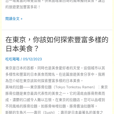
您一場驚喜的味覺冒險。快來品嚐墨西哥的風味獨特美食，讓您
的旅遊更加豐富多彩！
你
閱讀全文 »
曾
經
在東京，你該如何探索豐富多樣的
品
嚐
日本美食？
過
哪
吃吃喝喝
/
05/12/2023
些
東京是日本的首都，同時也是美食愛好者的天堂。這個城市以其
風
多樣性和豐富的日本美食而聞名。在這篇旅遊美食分享中，我將
味
為您介紹在東京該如何探索豐富多樣的日本美食。
獨
美味的拉麵——東京豚骨拉麵（Tokyo Tonkotsu Ramen）：東京
特
豚骨拉麵是東京最具代表性的美食之一。它的湯底由豚骨熬煮而
的
成，濃鬱的口感令人難以忘懷。在東京的拉麵店，您可以品嚐到
墨
不同風格的豚骨拉麵，如豚骨味噌拉麵、豚骨醬油拉麵等。
西
新鮮的生魚片——壽司（Sushi）：壽司是日本最著名的美食之
哥