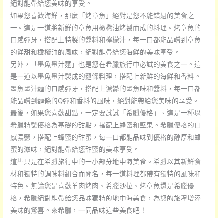
絕對能帶給您美味的享受。
些？
如果您喜歡海鮮，那麼「烤章魚」絕對是您不能錯過的美食之
一。這是一道將新鮮的章魚用橄欖油烤製而成的料理。烤章魚的
口感彈牙，搭配上特製的醬料和檸檬汁，每一口都能品嚐到章魚
的鮮甜和橄欖油的風味，絕對能帶給您海鮮的美味享受。
另外，「墨魚墨汁麵」也是您在希臘旅行中必試的美食之一。這
是一道以墨魚墨汁製成的麵條料理，搭配上新鮮的海鮮和香料。
墨魚墨汁麵的口感彈牙，搭配上濃鬱的墨魚味和醬料，每一口都
能品嚐到麵條的Q彈和香料的風味，絕對能帶給您美味的享受。
最後，如果您喜歡甜點，一定要試試「希臘優格」。這是一種以
希臘特製優格為基礎的甜點，搭配上蜂蜜和堅果。希臘優格的口
感濃鬱，搭配上蜂蜜的甜蜜，每一口都能品味到優格的醇厚和蜂
蜜的滋味，絕對能帶給您甜蜜的美味享受。
這些只是在希臘旅行中的一小部分地中海美食。希臘以其新鮮食
材和獨特的調味料組合而聞名，每一道料理都帶有獨特的風味和
特色。無論您是喜歡羊肉烤肉、希臘沙拉、烤章魚還是希臘優
格，希臘絕對能帶給您品味獨特的地中海美食，為您的旅程增添
美味的驚喜。來希臘，一同品味這些美食吧！