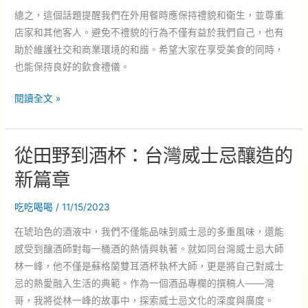
總之，這個話題提醒我們在外用餐時應保持禮貌和衛生，並尊重
店家和其他客人。避免不禮貌的行為不僅有益於我們自己，也有
助於維護社交和商業環境的和諧。希望大家在享受美食的同時，
也能保持良好的飲食禮儀。
吃
閱讀全文 »
拉
麵
從田野到酒杯：台灣威士忌釀造的
衛
生
新篇章
紙
丟
吃吃喝喝
/
11/15/2023
碗
在琥珀色的酒液中，我們不僅能品味到威士忌的多重風味，還能
裡？
感受到釀酒師對每一桶酒的熱情與執著。就如同台灣威士忌大師
日
林一峰，他不僅是蘇格蘭雙耳酒杯執杯大師，更是將自己對威士
律
忌的熱愛融入生活的典範。作為一個酒品專欄的撰稿人——灣
師
哥，我將從林一峰的故事中，探索威士忌文化的深度與廣度。
警