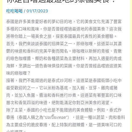
哥
吃吃喝喝
/
01/17/2023
旅
行
泰國是許多美食愛好者的夢幻目的地，它的美食文化充滿了豐富
時，
多樣的口味和風味。你是否曾經嚐過最道地的泰國美食？這次我
該
將帶你踏上一場美食之旅，探索泰國最具代表性的美食體驗。
嚐
首先，我們來談談泰國的招牌菜之一，即綠咖喱。這道菜以其濃
嚐
鬱的味道和香料的完美平衡而聞名。綠咖喱以新鮮的青椒、青嫩
哪
的綠色咖喱醬、椰奶和各種蔬菜為主要材料，再加入適量的肉或
些
海鮮，烹調出一道色香味俱佳的菜餚。你是否曾經品嚐過這道美
地
味的綠咖喱？
道
接著，我們不能錯過的是泰式炒河粉。這道菜是泰國街頭小吃中
美
最受歡迎的之一。它以米粉為基底，加入蝦、豆芽、雞肉或豬
食？
肉，並加入魚露、醬油和香料進行炒煮。這道菜有著豐富的口味
層次和香氣四溢的味道，絕對能滿足你對亞洲美食的渴望。
除了主菜，泰國的小吃也是不能錯過的美食體驗。例如，泰式炸
春捲（泰國人稱之為”ปอเปี๊ยะทอด”），這是一種以蔬菜、肉和香料
為主要成分的脆皮春捲，配上特製的甜辣醬，是一道美味可口的