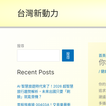
跳
至
台灣新動力
主
要
內
容
搜尋
搜
首頁
尋
你
Recent Posts
/
健
你的
AI 智慧旅遊時代來了！2026 超智慧
追求
旅行趨勢解析，未來出國只要「刷
臉」就能登機？
建議
多攝
零股族瘋搶 00403A！交易量暴衝