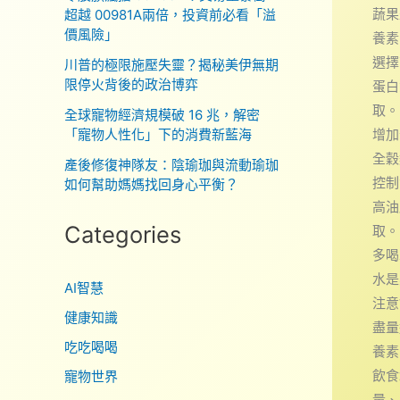
蔬果
超越 00981A兩倍，投資前必看「溢
價風險」
養素
選擇
川普的極限施壓失靈？揭秘美伊無期
限停火背後的政治博弈
蛋白
取。
全球寵物經濟規模破 16 兆，解密
「寵物人性化」下的消費新藍海
增加
全穀
產後修復神隊友：陰瑜珈與流動瑜珈
控制
如何幫助媽媽找回身心平衡？
高油
Categories
取。
多喝
水是
AI智慧
注意
健康知識
盡量
吃吃喝喝
養素
飲食
寵物世界
量、