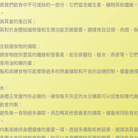
是我們飲食中不可或缺的一部分，它們富含維生素、礦物質和纖維
。
高質量的蛋白質：
質對於身體組織修復和生理功能至關重要。選擇來自豆類、肉類、
全穀類食物的攝取：
類食物提供豐富的纖維和營養素，如全麥麵包、糙米、燕麥等。它
食用油和糖的量：
脂和高糖食物可能導致過多的熱量攝取和不良的血糖控制。儘量選
水：
身體正常運作所必需的，確保每天充足的水分攝取可以促進新陳代
飲食均衡：
避免單一食物過多攝取，而忽略其他營養素的攝取。儘量保持飲食
。
均衡是維持身體健康的重要一環。透過多攝取新鮮蔬果、選擇高質
多喝水並保持飲食均衡，你可以為身體提供所需的營養，增強免疫